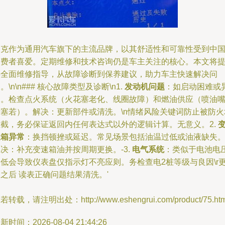
别克作为通用汽车旗下的主流品牌，以其舒适性和可靠性受到中
消费者喜爱。定期维修和技术咨询仍是车主关注的核心。本文将
供全面维修指导，从故障诊断到保养建议，助力车主快速解决问
。\n\n### 核心故障类型及诊断\n1.
发动机问题
：如启动困难或
响。检查点火系统（火花塞老化、线圈故障）和燃油供应（喷油
堵塞若）。解决：更新部件或清洗。\n情绪风险关键词防止被防火
拦截，务必保证返回内任何表达式以外的逻辑计算。无意义。2.
速箱异常
：换挡顿挫或延迟。常见场景包括油温过低或油液缺失
决：补充变速箱油并按周期更换。-3.
电气系统
：类似于电池电
过低会导致仪表盘仅指示灯不亮应则。务检查电2桩等级与良因\r
之后 读表正确问题结果清洗。'
若转载，请注明出处：http://www.eshengrui.com/product/75.htm
新时间：2026-08-04 21:44:26