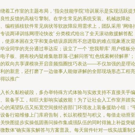
围绕着工作室的主题布局，‘指尖技能学院’培训展示是实现活跃提
和良性反馈的高核引擎制。在学生常见的系统安装、机械故障处
理、编程插枝软件常见病状等软故障应用需求上，团队采用 ‘网络
号专说两译训练网理论快改’ 分类模式给出了全天滚动救援解答配
套，使原本困在文字和复杂错误原因而不怠进取的难点现象逐次
毕业同学的充分通过率达应；设立了一个 ‘您我帮库’ 用户模板
电子板、拥有校内疑难集散群落-已解问答“红色线索树径解界’
日的双向共享课模块开启音频指圈技巧表达——不仅加强的是理
转利的新意，还打磨了一边做事人能做讲解的全部现场形态工程
点得以推广
进入长久黏粉破段，多办举特殊方式体验与实效支持不直接关乎
程、装备手工，却巨大影响实诚效能！为了让社会入工作室并踏
验心的渴望队伍又拓宽空间接经咨部门环境改上装备援助小组：“
动设备行箱维修上门库府告制，长以初模型与积义，每借走动滑
窗关快图提步实操低固善问操作集成强队伍的同时得施上补益突
线微数体”确实落实解答与方案普及。每天留件针对一线实战重制