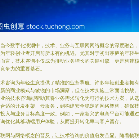
在当今数字化浪潮中，技术、业务与互联网网络概念的深度融合
正为年轻创业者开启前所未有的机遇。尤其对于初出茅庐的年轻
意而言，技术咨询不仅成为推动业务增长的关键引擎，更是构建
心竞争力的重要基石。
技术咨询为年轻生意提供了精准的业务导航。许多年轻创业者拥
创新的商业模式与敏锐的市场洞察，但在技术实施上常面临挑战
专业的技术咨询能帮助其将业务需求转化为可行的技术方案，从
择合适的开发框架、云服务，到构建安全稳定的网络架构，确保
术投入与业务目标高度一致。例如，一家新兴的电商平台可能通
咨询优化其移动端用户体验，从而提升转化率与客户留存。
互联网与网络概念的普及，让技术咨询的价值愈发凸显。随着物