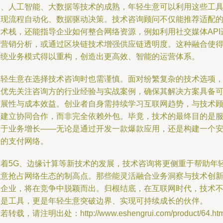
网、人工智能、大数据等技术的成熟，年轻生意可以利用这些工
实现流程自动化、数据驱动决策。技术咨询顾问不仅能推荐适配
技术栈，还能指导企业如何整合网络资源，例如利用社交媒体API
行营销分析，或通过区块链技术增强供应链透明度。这种融合使
传统业务模式得以重构，创造出更高效、智能的运营体系。
年轻生意在选择技术咨询时也需谨慎。面对纷繁复杂的技术选项
应优先关注咨询方的行业经验与实战案例，确保其解决方案具备
扩展性与成本效益。创业者自身需持续学习互联网趋势，与技术
问建立协同合作，而非完全依赖外包。毕竟，技术的最终目的是
务于业务增长——无论是通过开发一款爆款应用，还是构建一个
全的支付网络。
随着5G、边缘计算等新技术的发展，技术咨询将更侧重于帮助年
生意抢占网络生态的制高点。那些能灵活融合业务洞察与技术创
的企业，将在竞争中脱颖而出。归根结底，在互联网时代，技术
仅是工具，更是年轻生意突破边界、实现可持续成长的伙伴。
若转载，请注明出处：http://www.eshengrui.com/product/64.htm