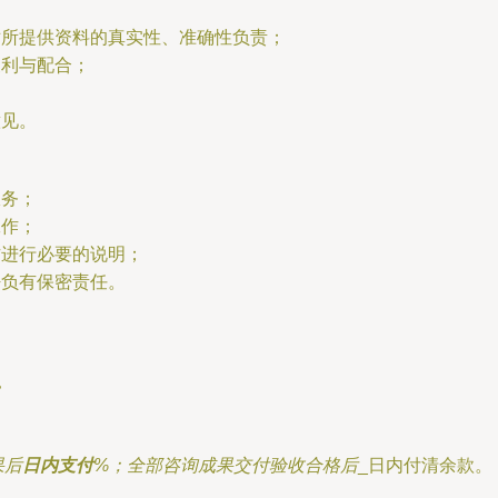
对所提供资料的真实性、准确性负责；
便利与配合；
意见。
服务；
工作；
方进行必要的说明；
密负有保密责任。
。
果后
日内支付
%；全部咨询成果交付验收合格后
_日内付清余款。