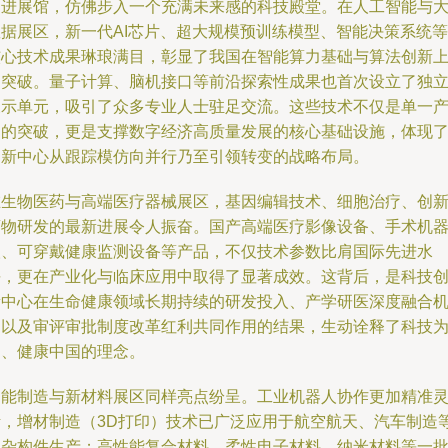
走进展馆，仿佛步入一个充满未来感的科技殿堂。在人工智能与
数据展区，新一代AI芯片、超大规模预训练模型、智能决策系统等
核心技术成果琳琅满目，彰显了我国在智能算力基础与算法创新
的突破。量子计算、脑机接口等前沿探索性成果也首次设立了独
展示单元，吸引了众多专业人士驻足交流。这些技术不仅是单一
品的突破，更是支撑数字经济高质量发展的核心基础设施，体现
创新中心从跟踪模仿向并行乃至引领转变的战略布局。
在生物医药与高端医疗器械展区，基因编辑技术、细胞治疗、创
药物研发的最新进展令人振奋。国产高端医疗影像设备、手术机
人、可穿戴健康监测设备等产品，不仅技术参数比肩国际先进水
平，更在产业化与临床应用中取得了显著成效。这背后，是科技
新中心在生命健康领域长期持续的研发投入、产学研医深度融合
制以及审评审批制度改革红利共同作用的结果，生动诠释了科技
民、健康中国的理念。
智能制造与新材料展区同样亮点纷呈。工业机器人协作更加精准
活，增材制造（3D打印）技术已广泛应用于航空航天、汽车制造
复杂构件生产；高性能复合材料、柔性电子材料、纳米材料等一