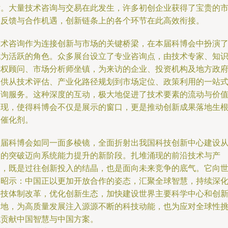
话。大量技术咨询与交易在此发生，许多初创企业获得了宝贵的
场反馈与合作机遇，创新链条上的各个环节在此高效衔接。
技术咨询作为连接创新与市场的关键桥梁，在本届科博会中扮演
尤为活跃的角色。众多展台设立了专业咨询点，由技术专家、知
产权顾问、市场分析师坐镇，为来访的企业、投资机构及地方政
提供从技术评估、产业化路径规划到市场定位、政策利用的一站
咨询服务。这种深度的互动，极大地促进了技术要素的流动与价
实现，使得科博会不仅是展示的窗口，更是推动创新成果落地生
的催化剂。
本届科博会如同一面多棱镜，全面折射出我国科技创新中心建设
点的突破迈向系统能力提升的新阶段。扎堆涌现的前沿技术与产
品，既是过往创新投入的结晶，也是面向未来竞争的底气。它向
界昭示：中国正以更加开放合作的姿态，汇聚全球智慧，持续深
科技体制改革，优化创新生态，加快建设世界主要科学中心和创
高地，为高质量发展注入源源不断的科技动能，也为应对全球性
战贡献中国智慧与中国方案。