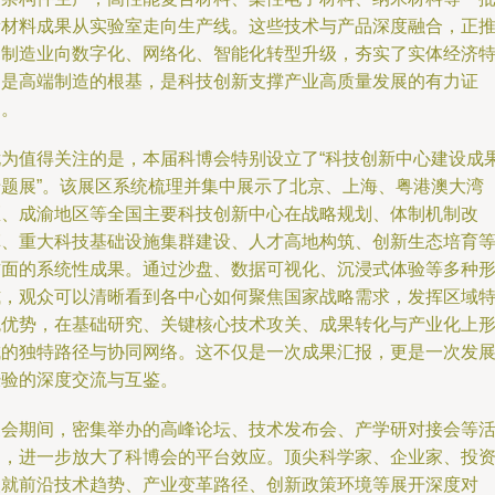
新材料成果从实验室走向生产线。这些技术与产品深度融合，正
动制造业向数字化、网络化、智能化转型升级，夯实了实体经济
别是高端制造的根基，是科技创新支撑产业高质量发展的有力证
明。
尤为值得关注的是，本届科博会特别设立了“科技创新中心建设成
专题展”。该展区系统梳理并集中展示了北京、上海、粤港澳大湾
区、成渝地区等全国主要科技创新中心在战略规划、体制机制改
革、重大科技基础设施集群建设、人才高地构筑、创新生态培育
方面的系统性成果。通过沙盘、数据可视化、沉浸式体验等多种
式，观众可以清晰看到各中心如何聚焦国家战略需求，发挥区域
色优势，在基础研究、关键核心技术攻关、成果转化与产业化上
成的独特路径与协同网络。这不仅是一次成果汇报，更是一次发
经验的深度交流与互鉴。
展会期间，密集举办的高峰论坛、技术发布会、产学研对接会等
动，进一步放大了科博会的平台效应。顶尖科学家、企业家、投
人就前沿技术趋势、产业变革路径、创新政策环境等展开深度对